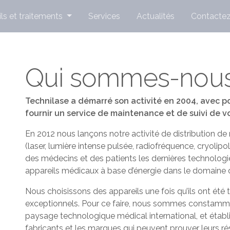
ls et traitements
Services
Actualités
Contacte
Qui sommes-nous
Technilase a démarré son activité en 2004, avec po
fournir un service de maintenance et de suivi de vo
En 2012 nous lançons notre activité de distribution d
(laser, lumière intense pulsée, radiofréquence, cryolipo
des médecins et des patients les dernières technologi
appareils médicaux à base d’énergie dans le domaine
Nous choisissons des appareils une fois qu’ils ont été
exceptionnels. Pour ce faire, nous sommes constammen
paysage technologique médical international, et établ
fabricants et les marques qui peuvent prouver leurs rés