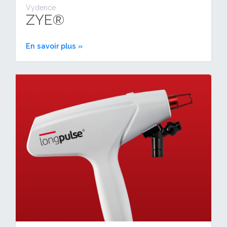
Vydence
ZYE®
En savoir plus »